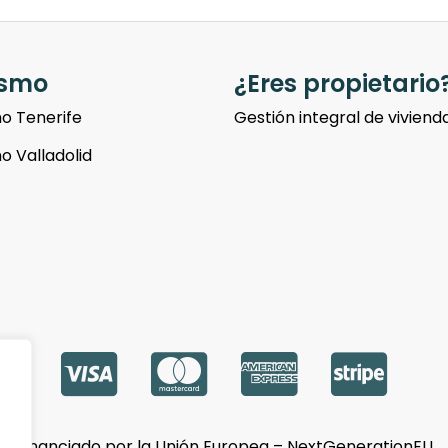
ismo
¿Eres propietario
o Tenerife
Gestión integral de viviend
o Valladolid
Financiado por la Unión Europea – NextGenerationEU