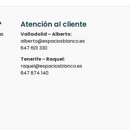
?
Atención al cliente
as
Valladolid – Alberto:
alberto@espaciosblanco.es
647 601 330
Tenerife – Raquel:
raquel@espaciosblanco.es
647 874 140